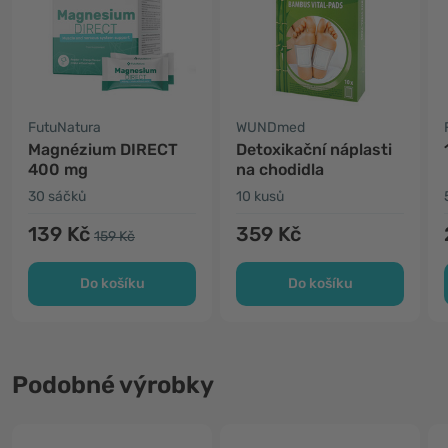
FutuNatura
WUNDmed
Magnézium DIRECT
Detoxikační náplasti
400 mg
na chodidla
30 sáčků
10 kusů
139 Kč
359 Kč
159 Kč
Do košíku
Do košíku
Podobné výrobky