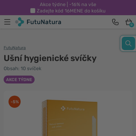
Akce týdne | -16% na vše
Zadejte kód
16MENE
do košíku
0
FutuNatura
Ušní hygienické svíčky
Obsah: 10 svíček
AKCE TÝDNE
-5%