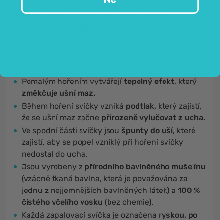
Ušní svíčky jsou bezpečné, účinné a
velmi jednoduché na použití.
Vlastnosti Ušních hygienických svíček:
Pomalým hořením vytvářejí
tepelný efekt,
který
změkčuje ušní maz.
Během hoření svíčky vzniká
podtlak,
který zajistí,
že se ušní maz začne
přirozeně vylučovat z ucha.
Ve spodní části svíčky jsou
špunty do uší
, které
zajistí, aby se popel vzniklý při hoření svíčky
nedostal do ucha.
Jsou vyrobeny z
přírodního bavlněného mušelínu
(vzácně tkaná bavlna, která je považována za
jednu z nejjemnějších bavlněných látek) a
100 %
čistého včelího vosku
(bez chemie).
Každá zapalovací svíčka je označena r
yskou, po