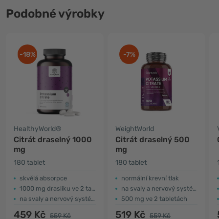
Podobné výrobky
-18%
-7%
HealthyWorld®
WeightWorld
Citrát draselný 1000
Citrát draselný 500
mg
mg
180 tablet
180 tablet
skvělá absorpce
normální krevní tlak
1000 mg draslíku ve 2 tabletách
na svaly a nervový systém
na svaly a nervový systém
500 mg ve 2 tabletách
459 Kč
519 Kč
559 Kč
559 Kč