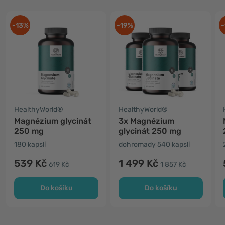
-13%
-19%
-
HealthyWorld®
HealthyWorld®
Magnézium glycinát
3x Magnézium
250 mg
glycinát 250 mg
180 kapslí
dohromady 540 kapslí
539 Kč
1 499 Kč
619 Kč
1 857 Kč
Do košíku
Do košíku