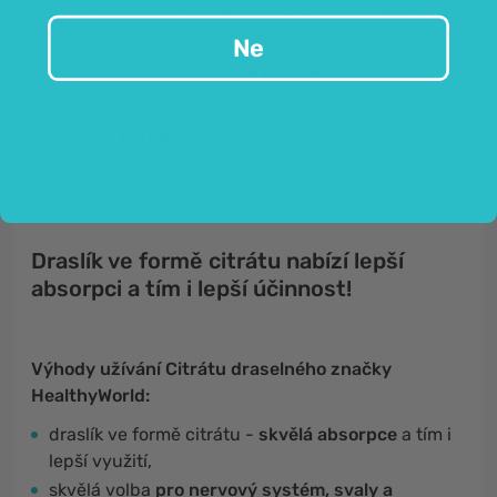
tehdy, když se potíme, protože je pro ně typické, že
se z těla vylučují pocením.
Ne
Tento pozoruhodný minerál plní také řadu
důležitých funkcí:
přispívá k
funkci nervového systému
,
hraje roli ve
funkci svalů
,
hraje roli
udržení normálního krevního tlaku.
Draslík ve formě citrátu nabízí lepší
absorpci a tím i lepší účinnost!
Výhody užívání Citrátu draselného značky
HealthyWorld:
draslík ve formě citrátu -
skvělá absorpce
a tím i
lepší využití,
skvělá volba
pro nervový systém, svaly a