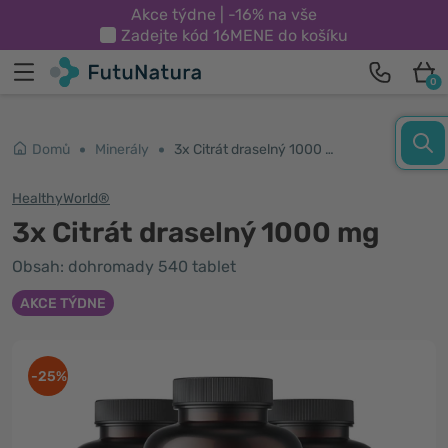
Akce týdne | -16% na vše
Zadejte kód
16MENE
do košíku
0
Domů
Minerály
3x Citrát draselný 1000 mg
HealthyWorld®
3x Citrát draselný 1000 mg
Obsah: dohromady 540 tablet
AKCE TÝDNE
-25%