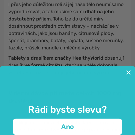
I přes jeho důležitou roli si jej naše tělo neumí samo
vyprodukovat, a tak musíme sami
dbát na jeho
dostatečný příjem.
Toho lze do určité míry
dosáhnout prostřednictvím stravy – nachází se v
potravinách, jako jsou banány, citrusové plody,
špenát, brambory, batáty, rajčata, sušené meruňky,
fazole, hrášek, mandle a mléčné výrobky.
Tablety s draslíkem značky HealthyWorld
obsahují
draslík
ve formě citrátu
, který se v těle dokonale
vstřebává, což umožňuje jeho
účinné využití
.
V denní dávce přijmete celých 1000 mg
draslíku!
Rádi byste slevu?
Draslík je řazen mezi
elektrolyty
, které plní řadu
Ano
funkcí a hrají roli v hydrataci, což je patrné zejména