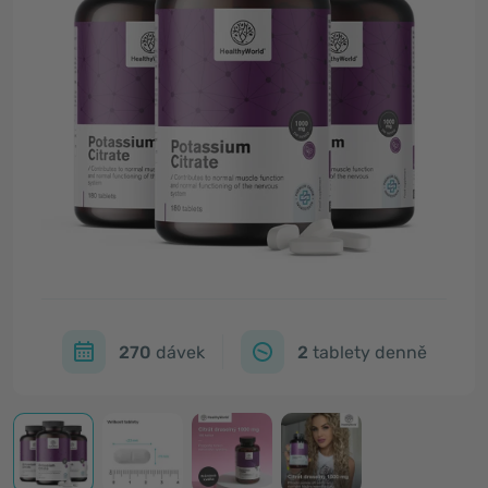
270
dávek
2
tablety denně