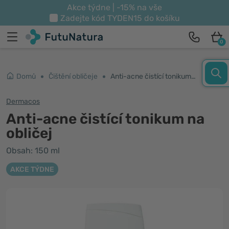
Akce týdne | -15% na vše
Zadejte kód
TYDEN15
do košíku
0
Domů
Čištění obličeje
Anti-acne čistící tonikum na obličej
Dermacos
Anti-acne čistící tonikum na
obličej
Obsah: 150 ml
AKCE TÝDNE