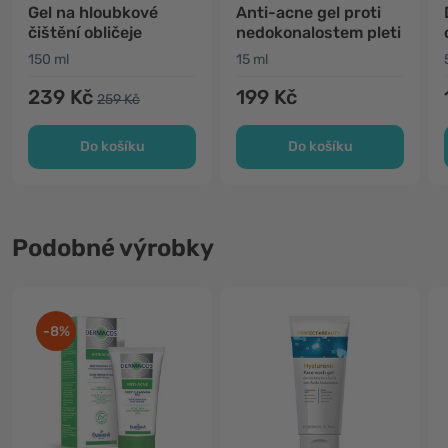
Gel na hloubkové
Anti-acne gel proti
čištění obličeje
nedokonalostem pleti
150 ml
15 ml
239 Kč
199 Kč
259 Kč
Do košíku
Do košíku
Podobné výrobky
-8%