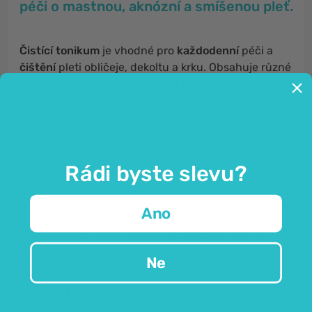
péči o mastnou, aknózní a smíšenou pleť.
Čistící tonikum
je vhodné pro
každodenní
péči a
čištění
pleti obličeje, dekoltu a krku. Obsahuje různé
aktivní složky, které čistí váš obličej, a tím
snižují
tvorbu mazu
a
nečistot
způsobujících pupínky.
Šetrné složení obohacené o bioaktivní
bahenní výtažek.
Rádi byste slevu?
Ano
Anti-acne čistící tonikum
obsahuje výjimečné
aktivní složky, které poskytnou vaší pleti vše, co
potřebuje:
Ne
bioaktivní výtažek bahna
–pro matný vzhled pleti,
výtažek z kůry
vrby
(
Salix Alba
)
a
vilínu
(
Hamamelis Virginiana
),