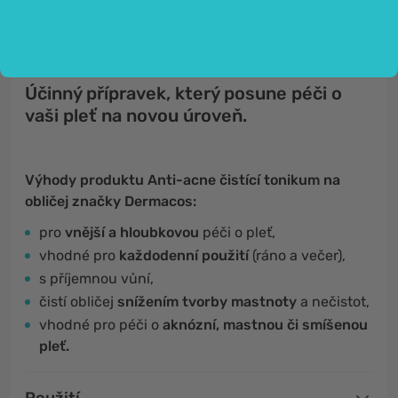
výtažek
aloe vera
(
Aloe Barbadensis
), který
hydratuje a vyživuje pokožku.
Účinný přípravek, který posune péči o
vaši pleť na novou úroveň.
Výhody produktu Anti-acne čistící tonikum na
obličej značky Dermacos:
pro
vnější a hloubkovou
péči o pleť,
vhodné pro
každodenní použití
(ráno a večer),
s příjemnou vůní,
čistí obličej
snížením tvorby mastnoty
a nečistot,
vhodné pro péči o
aknózní, mastnou či smíšenou
pleť.