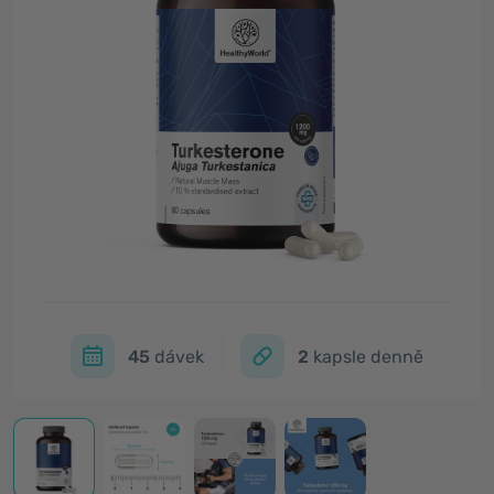
45
dávek
2
kapsle denně