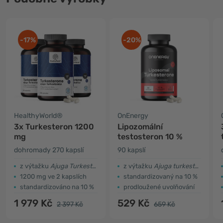
-17%
-20%
HealthyWorld®
OnEnergy
3x Turkesteron 1200
Lipozomální
mg
testosteron 10 %
dohromady 270 kapslí
90 kapslí
z výtažku
Ajuga Turkestanica
z výtažku
Ajuga turkestanica
1200 mg ve 2 kapslích
standardizovaný na 10 %
standardizováno na 10 %
prodloužené uvolňování
1 979 Kč
529 Kč
2 397 Kč
659 Kč