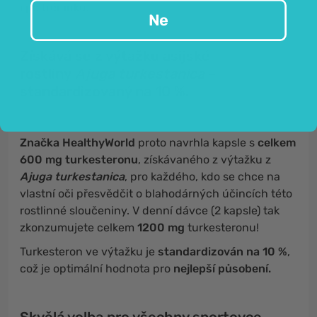
i po tréninku.
Ne
Získává se z výtažku asijské
rostliny
Ajuga turkestanica
–
standardizovaný na 10 %.
Značka HealthyWorld
proto navrhla kapsle s
celkem
600 mg turkesteronu
, získávaného z výtažku z
Ajuga turkestanica
, pro každého, kdo se chce na
vlastní oči přesvědčit o blahodárných účincích této
rostlinné sloučeniny. V denní dávce (2 kapsle) tak
zkonzumujete celkem
1200 mg
turkesteronu!
Turkesteron ve výtažku je
standardizován na 10 %
,
což je optimální hodnota pro
nejlepší působení.