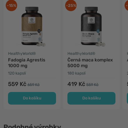
-15%
-25%
-
HealthyWorld®
HealthyWorld®
Fadogia Agrestis
Černá maca komplex
1000 mg
5000 mg
120 kapslí
180 kapslí
559 Kč
419 Kč
659 Kč
559 Kč
Do košíku
Do košíku
Podobné výrobky