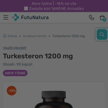
Akce týdne | -16% na vše
Zadejte kód
16MENE
do košíku
0
Domů
Svalová hmota
Turkesteron 1200 mg
HealthyWorld®
Turkesteron 1200 mg
Obsah: 90 kapslí
AKCE TÝDNE
-13%