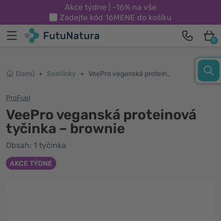
Akce týdne | -16% na vše
Zadejte kód
16MENE
do košíku
0
Domů
Svačinky
VeePro veganská proteinová tyčinka – brownie
ProFuel
VeePro veganská proteinová
tyčinka – brownie
Obsah: 1 tyčinka
AKCE TÝDNE