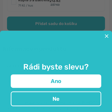
Kupte 3 a ušetřete
213 Kč
237 Kč
71 Kč / kus
Přidat sadu do košíku
Informace o produktu
Rádi byste slevu?
Obecné
VeePRO veganská proteinová tyčinka se
Ano
skvělým brownie středem.
Ne
Lahodná
veganská proteinová tyčinka VeePRO
od
značky ProFuel je skvělou kombinací ingrediencí,