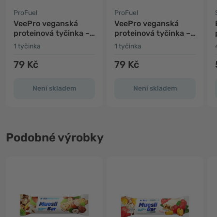
ProFuel
ProFuel
VeePro veganská
VeePro veganská
proteinová tyčinka –
proteinová tyčinka –
sušenka
kokos
1 tyčinka
1 tyčinka
79 Kč
79 Kč
Není skladem
Není skladem
Podobné výrobky