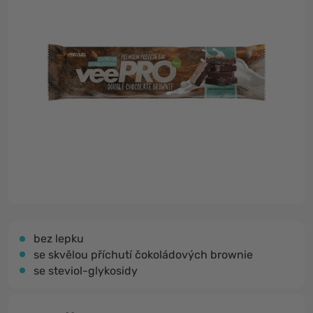
bez lepku
se skvělou příchutí čokoládových brownie
se steviol-glykosidy