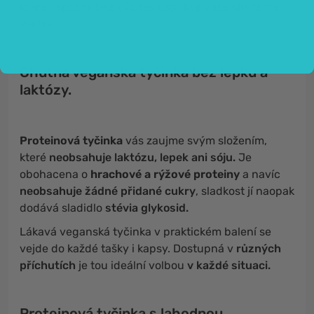
které uspokojí bez výčitek uspokojí vaše chutě na
sladké.
Chutná veganská tyčinka bez lepku a
laktózy.
Proteinová tyčinka
vás zaujme svým složením,
které
neobsahuje laktózu, lepek ani sóju.
Je
obohacena o
hrachové a rýžové proteiny
a navíc
neobsahuje žádné přidané cukry
, sladkost jí naopak
dodává sladidlo
stévia glykosid.
Lákavá veganská tyčinka v praktickém balení se
vejde do každé tašky i kapsy. Dostupná v
různých
příchutích
je tou ideální volbou
v každé situaci.
Proteinová tyčinka s lahodnou