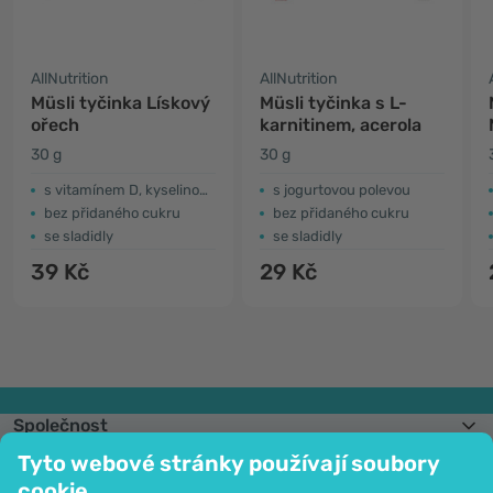
AllNutrition
AllNutrition
Müsli tyčinka Lískový
Müsli tyčinka s L-
ořech
karnitinem, acerola
30 g
30 g
s vitamínem D, kyselinou listovou a železem
s jogurtovou polevou
bez přidaného cukru
bez přidaného cukru
se sladidly
se sladidly
39 Kč
29 Kč
Společnost
Informace
Tyto webové stránky používají soubory
Připojte se k nám
cookie