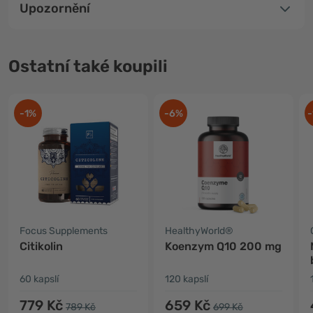
Upozornění
Ostatní také koupili
-1%
-6%
-
Focus Supplements
HealthyWorld®
Citikolin
Koenzym Q10 200 mg
60 kapslí
120 kapslí
779 Kč
659 Kč
789 Kč
699 Kč