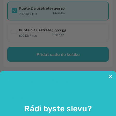
Kupte 2 a ušetřete
1 418 Kč
1 458 Kč
709 Kč / kus
Kupte 3 a ušetřete
2 097 Kč
2 187 Kč
699 Kč / kus
Přidat sadu do košíku
Informace o produktu
Obecné
Rádi byste slevu?
Uridinmonofosfát v kapslích – snadný