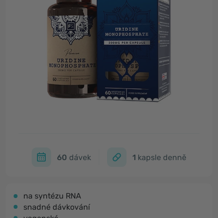
60
dávek
1
kapsle denně
na syntézu RNA
snadné dávkování