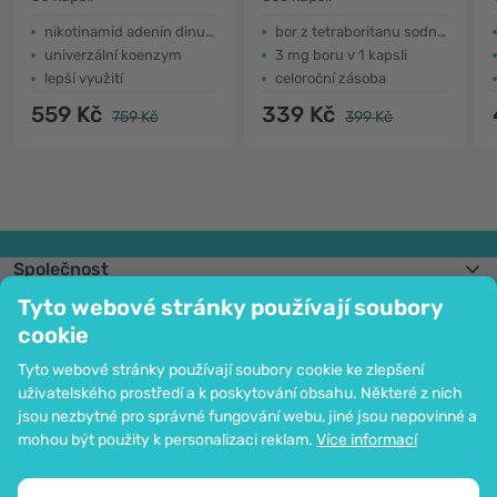
nikotinamid adenin dinukleotid
bor z tetraboritanu sodného
univerzální koenzym
3 mg boru v 1 kapsli
lepší využití
celoroční zásoba
559 Kč
339 Kč
759 Kč
399 Kč
Společnost
Informace
Tyto webové stránky používají soubory
Připojte se k nám
cookie
Pomoc a objednávky
Tyto webové stránky používají soubory cookie ke zlepšení
uživatelského prostředí a k poskytování obsahu. Některé z nich
jsou nezbytné pro správné fungování webu, jiné jsou nepovinné a
Možnost platby kartou. Ochrana osobních údajů zaručena pomocí šifrování
mohou být použity k personalizaci reklam.
Více informací
SSL.
Copyright © 2012 - 2026   |   Be Healthy Group d.o.o.
Mapa stránek
Použití cookies
Nastavení cookies