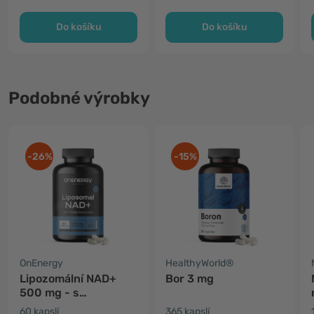
Do košíku
Do košíku
Podobné výrobky
-26%
-15%
OnEnergy
HealthyWorld®
Lipozomální NAD+
Bor 3 mg
500 mg - s
trimethylglycinem
60 kapslí
365 kapslí