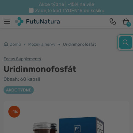
Akce týdne | -15% na vše
Zadejte kód
TYDEN15
do košíku
0
Domů
Mozek a nervy
Uridinmonofosfát
Focus Supplements
Uridinmonofosfát
Obsah: 60 kapslí
AKCE TÝDNE
-1%