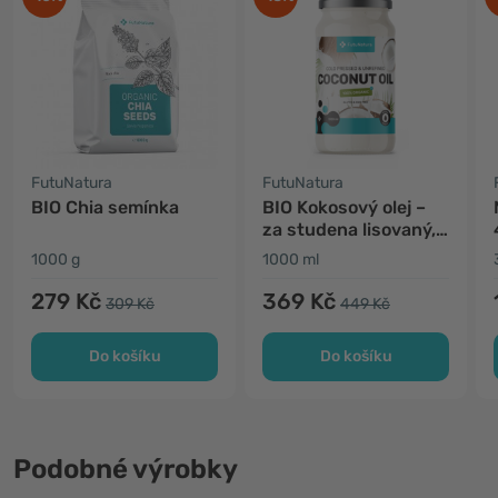
FutuNatura
FutuNatura
BIO Chia semínka
BIO Kokosový olej –
za studena lisovaný,
nerafinovaný
1000 g
1000 ml
279 Kč
369 Kč
309 Kč
449 Kč
Do košíku
Do košíku
Podobné výrobky