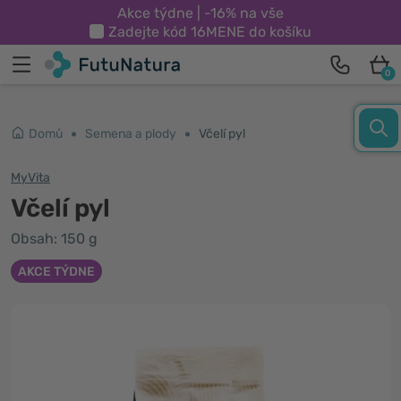
Akce týdne | -16% na vše
Zadejte kód
16MENE
do košíku
0
Domů
Semena a plody
Včelí pyl
MyVita
Včelí pyl
Obsah: 150 g
AKCE TÝDNE