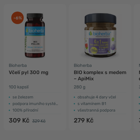
-6%
Bioherba
Bioherba
Včelí pyl 300 mg
BIO komplex s medem
– ApiMix
100 kapslí
280 g
se železem
obsahuje 4 dary včel
podpora imuního systému
s vitamínem B1
100% přírodní
všestranná podpora
309 Kč
279 Kč
329 Kč