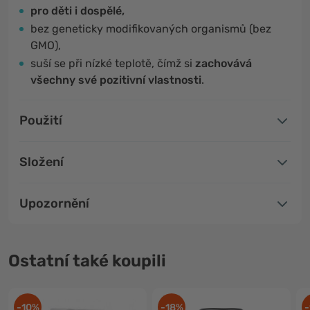
pro děti i dospělé,
bez geneticky modifikovaných organismů (bez
GMO),
suší se při nízké teplotě, čímž si
zachovává
všechny své pozitivní vlastnosti
.
Použití
Složení
Upozornění
Ostatní také koupili
-10%
-18%
-