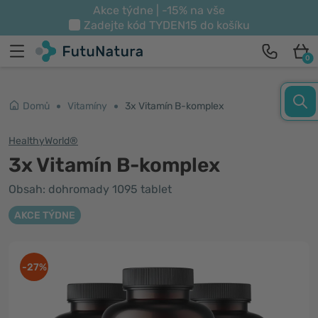
Akce týdne | -15% na vše
Zadejte kód
TYDEN15
do košíku
0
Domů
Vitamíny
3x Vitamín B-komplex
HealthyWorld®
3x Vitamín B-komplex
Obsah: dohromady 1095 tablet
AKCE TÝDNE
-27%