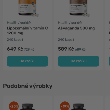
HealthyWorld®
HealthyWorld®
Lipozomální vitamín C
Ašvaganda 500 mg
1200 mg
240 kapslí
240 kapslí
649 Kč
589 Kč
729 Kč
689 Kč
Do košíku
Do košíku
Podobné výrobky
-20%
-19%