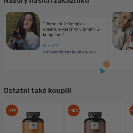
Názory našich zákazníků
"Líbí se mi, že komplex
obsahuje všechny vitamíny B-
komplexu."
Marie T.
Ambasadorka HealthyWorld
Ostatní také koupili
-11%
-15%
-