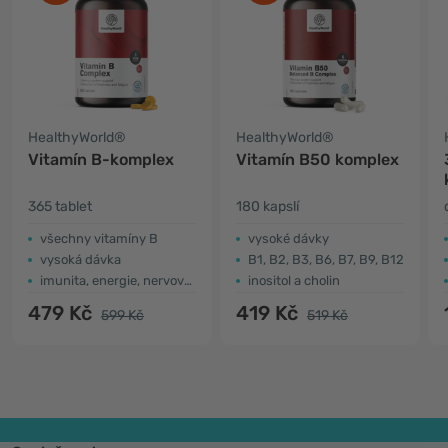
HealthyWorld®
HealthyWorld®
Vitamín B-komplex
Vitamín B50 komplex
365 tablet
180 kapslí
všechny vitamíny B
vysoké dávky
vysoká dávka
B1, B2, B3, B6, B7, B9, B12
imunita, energie, nervový systém
inositol a cholin
479 Kč
419 Kč
599 Kč
519 Kč