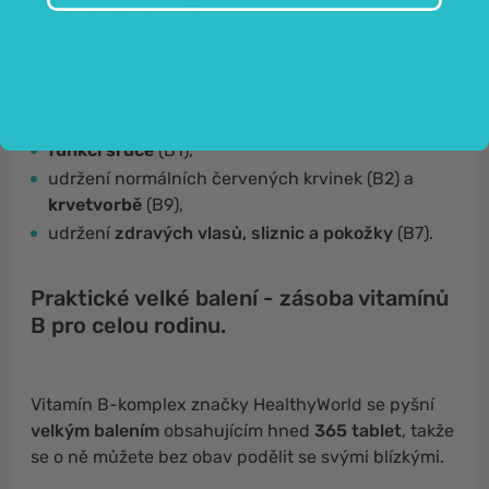
B3, B5, B6, B7, B12),
dělení buněk
(B9, B12),
ochraně buněk
před oxidačním stresem (B2) – je
to antioxidant,
mentální výkonnosti
(B5),
funkci srdce
(B1),
udržení normálních červených krvinek (B2) a
krvetvorbě
(B9),
udržení
zdravých vlasů, sliznic a pokožky
(B7).
Praktické velké balení - zásoba vitamínů
B pro celou rodinu.
Vitamín B-komplex značky HealthyWorld se pyšní
velkým balením
obsahujícím hned
365 tablet
, takže
se o ně můžete bez obav podělit se svými blízkými.