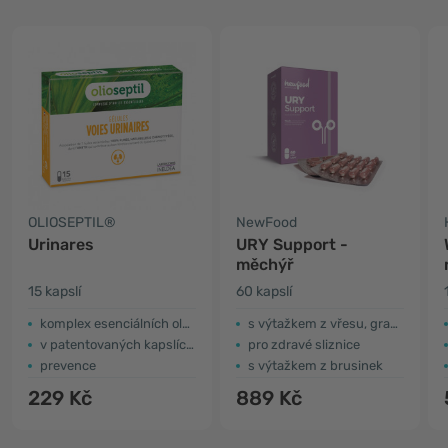
OLIOSEPTIL®
NewFood
Urinares
URY Support -
měchýř
15 kapslí
60 kapslí
komplex esenciálních olejů
s výtažkem z vřesu, grapefruitu a zlatého kořene
v patentovaných kapslích L-Vcaps®
pro zdravé sliznice
prevence
s výtažkem z brusinek
229 Kč
889 Kč