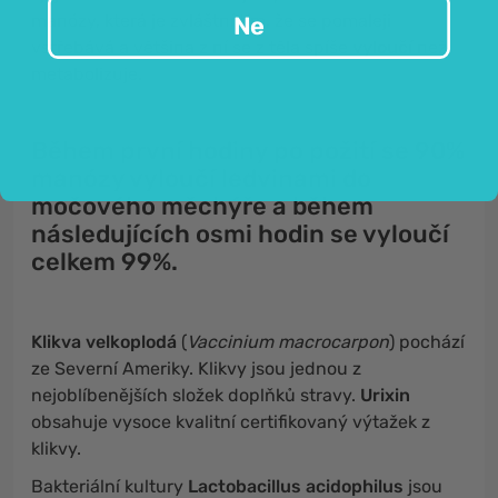
manózy, která je zvláštní tím, že se pomaleji
Ne
vstřebává a většina z ní se z těla spíše
vyloučí
než
metabolizuje.
Během první hodiny po požití se
90%
manózy vyloučí ledvinami do
močového měchýře
a během
následujících osmi hodin se vyloučí
celkem 99%.
Klikva velkoplodá
(
Vaccinium macrocarpon
) pochází
ze Severní Ameriky. Klikvy jsou jednou z
nejoblíbenějších složek doplňků stravy.
Urixin
obsahuje vysoce kvalitní certifikovaný výtažek z
klikvy.
Bakteriální kultury
Lactobacillus acidophilus
jsou