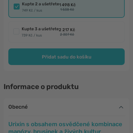
Kupte 2 a ušetřete
1 498 Kč
1 538 Kč
749 Kč / kus
Kupte 3 a ušetřete
2 217 Kč
2 307 Kč
739 Kč / kus
Přidat sadu do košíku
Informace o produktu
Obecné
Urixin s obsahem osvědčené kombinace
manózy, brusinek a živých kultur