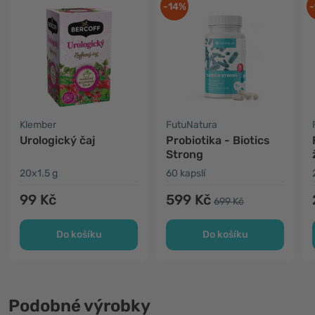
-14%
-
Klember
FutuNatura
Urologický čaj
Probiotika - Biotics
Strong
20x1.5 g
60 kapslí
99 Kč
599 Kč
699 Kč
Do košíku
Do košíku
Podobné výrobky