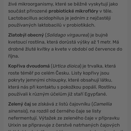
živé mikroorganismy, které se běžně vyskytují jako
součást přirozené
probiotické mikroflóry
v těle.
Lactobacillus acidophilus je jedním z nejčastěji
používaných laktobacilů v probiotikách.
Zlatobýl obecný
(
Solidago virgaurea
) je bujně
kvetoucí rostlina, která dorůstá výšky až 1 metr. Má
drobné žluté kvítky a kvete v období od července do
října.
Kopřiva dvoudomá
(
Urtica dioica
) je trvalka, která
roste téměř po celém Česku. Listy kopřivy jsou
pokryty jemnými chloupky, které obsahují látku,
která nás při kontaktu s pokožkou popálí. Rostlinu
používali k různým účelům již staří Egypťané.
Zelený čaj
se získává z listů čajovníku (
Camellia
sinensis
), na rozdíl od černého čaje se listy
nefermentují. Výtažek ze zeleného čaje v přípravku
Urixin se připravuje z čerstvě natrhaných čajových