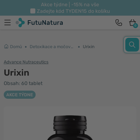
Akce týdne | -15% na vše
Zadejte kód
TYDEN15
do košíku
0
Domů
Detoxikace a močové cesty
Urixin
Advance Nutraceutics
Urixin
Obsah: 60 tablet
AKCE TÝDNE