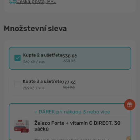
Česká pošta, PPL
Množstevní sleva
Kupte 2 a ušetřete
538 Kč
638 Kč
269 Kč / kus
Kupte 3 a ušetřete
777 Kč
957 Kč
259 Kč / kus
+ DÁREK při nákupu 3 nebo více
Železo Forte + vitamín C DIRECT, 30
sáčků