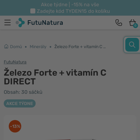
Akce týdne | -15% na vše
Zadejte kód
TYDEN15
do košíku
0
Domů
Minerály
Železo Forte + vitamín C DIRECT
FutuNatura
Železo Forte + vitamín C
DIRECT
Obsah: 30 sáčků
AKCE TÝDNE
-13%