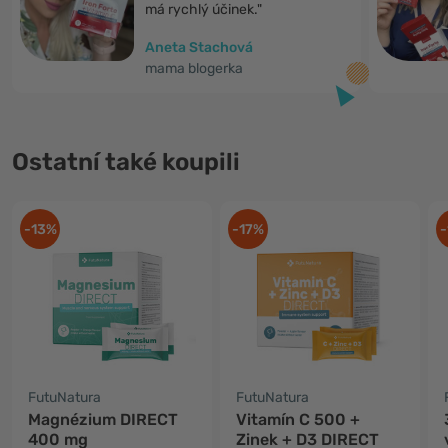
má rychlý účinek."
Aneta Stachová
mama blogerka
Ostatní také koupili
-13%
-17%
-
FutuNatura
FutuNatura
Magnézium DIRECT
Vitamín C 500 +
400 mg
Zinek + D3 DIRECT