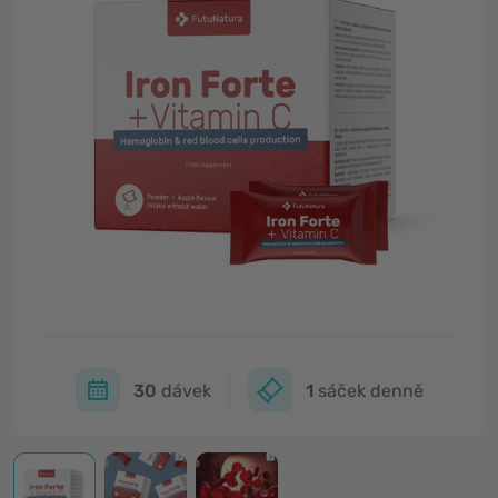
30
dávek
1
sáček denně