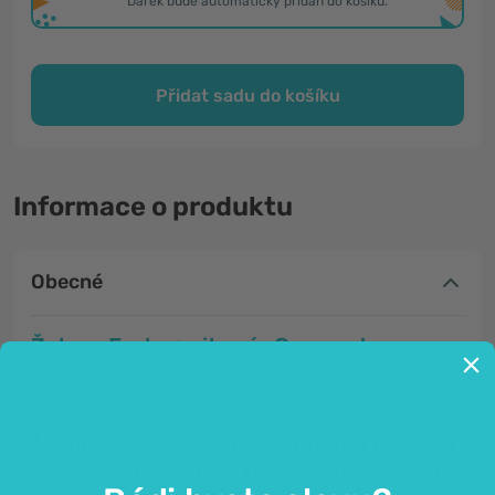
*Dárek bude automaticky přidán do košíku.
Přidat sadu do košíku
Informace o produktu
Obecné
Železo Forte + vitamín C na podporu
krvetvorby, imunity a pro více energie.
Železo
je pro naše tělo nesmírně důležitý
minerál
, a
proto je nezbytné, dbát na jeho dostatečný denní