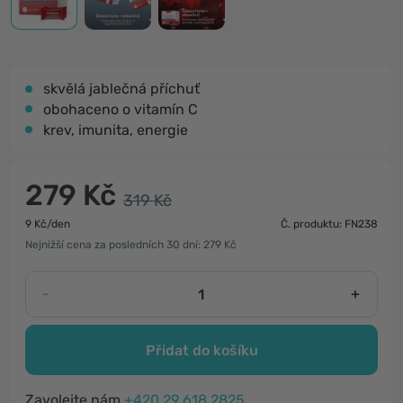
skvělá jablečná příchuť
obohaceno o vitamín C
krev, imunita, energie
279 Kč
319 Kč
9 Kč/den
Č. produktu: FN238
Nejnižší cena za posledních 30 dní: 279 Kč
-
+
Přidat do košíku
Zavolejte nám
+420 29 618 2825