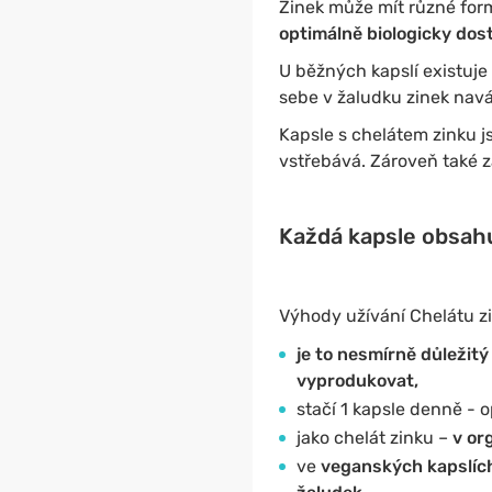
Zinek může mít různé for
optimálně biologicky dos
U běžných kapslí existuje 
sebe v žaludku zinek navá
Kapsle s chelátem zinku j
vstřebává. Zároveň také z
Každá kapsle obsahu
Výhody užívání Chelátu z
je to nesmírně důležitý
vyprodukovat,
stačí 1 kapsle denně - o
jako chelát zinku –
v or
ve
veganských kapslích 