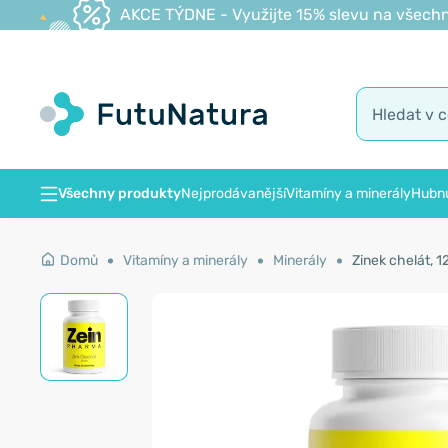
AKCE TÝDNE - Využijte 15% slevu na všechn
Všechny produkty
Nejprodávanější
Vitamíny a minerály
Hubnu
Domů
Vitamíny a minerály
Minerály
Zinek chelát, 1