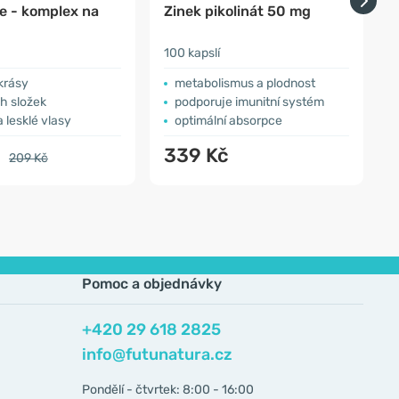
e - komplex na
Zinek pikolinát 50 mg
Z
100 kapslí
9
krásy
metabolismus a plodnost
ch složek
podporuje imunitní systém
a lesklé vlasy
optimální absorpce
č
339 Kč
209 Kč
Pomoc a objednávky
+420 29 618 2825
info@futunatura.cz
Pondělí - čtvrtek: 8:00 - 16:00