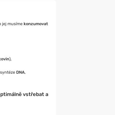
o jej musíme
konzumovat
kovin
),
 syntéze
DNA
,
optimálně vstřebat a