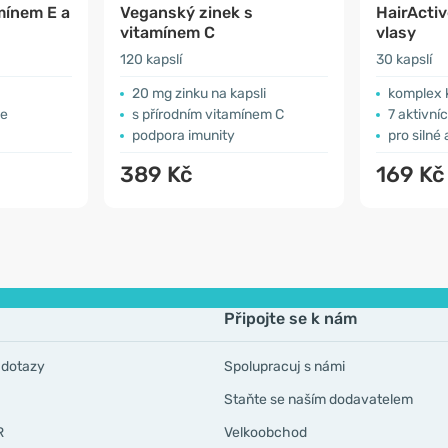
mínem E a
Veganský zinek s
HairActiv
vitamínem C
vlasy
120 kapslí
30 kapslí
20 mg zinku na kapsli
komplex 
ze
s přírodním vitamínem C
7 aktivní
podpora imunity
pro silné 
389 Kč
169 K
Připojte se k nám
 dotazy
Spolupracuj s námi
Staňte se naším dodavatelem
R
Velkoobchod