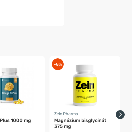
-8%
-
a
Zein Pharma
F
Plus 1000 mg
Magnézium bisglycinát
375 mg