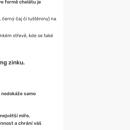
 ve formě chelátu je
 černý čaj či luštěniny) na
enkém střevě, kde se také
mg zinku.
ělo nedokáže samo
největší míře,
innost a chrání váš