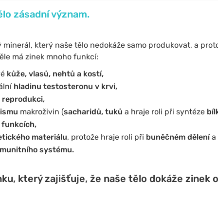
ělo zásadní význam.
ý minerál, který naše tělo nedokáže samo produkovat, a prot
ěle má zinek mnoho funkcí:
vé
kůže, vlasů, nehtů a kostí,
ální
hladinu testosteronu v krvi,
 reprodukci,
lismu
makroživin (
sacharidů, tuků
a hraje roli při syntéze
bíl
 funkcích,
tického materiálu
, protože hraje roli při
buněčném dělení
a
imunitního systému.
ku, který zajišťuje, že naše tělo dokáže zinek 