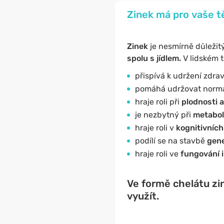
Zinek má pro vaše t
Zinek
je nesmírně důležit
spolu s jídlem.
V lidském t
přispívá k udržení zdra
pomáhá udržovat norm
hraje roli při
plodnosti a
je nezbytný při
metabo
hraje roli v
kognitivních
podílí se na stavbě
gene
hraje roli ve
fungování 
Ve formě chelátu zin
využít.