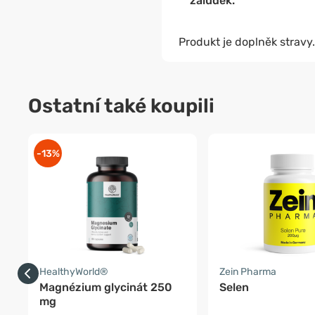
žaludek.
Produkt je doplněk stravy.
Ostatní také koupili
-13%
HealthyWorld®
Zein Pharma
Magnézium glycinát 250
Selen
mg