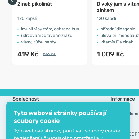
Zinek pikolinát
Divoký jam s vita
zinkem
120 kapslí
120 kapslí
imunitní systém, ochrana buněk
přírodní diosgenin
udržování zdravého zraku
úleva při menopau
vlasy, kůže, nehty
vitamín E a zinek
419 Kč
1 009 Kč
519 Kč
Společnost
Informace
Tyto webové stránky používají
Kontakt
Často kladené
soubory cookie
O společnosti
Výrobci
Tyto webové stránky používají soubory cookie
EKO certifikát
Nástroje GDP
ke zlepšení uživatelského prostředí a k