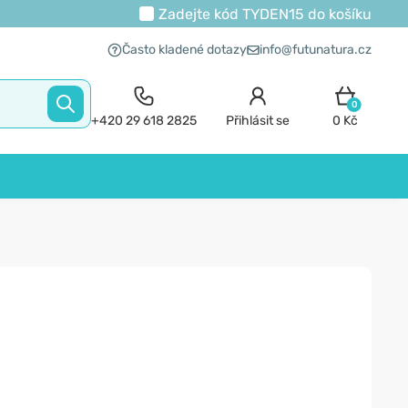
Zadejte kód
TYDEN15
do košíku
Často kladené dotazy
info@futunatura.cz
0
+420 29 618 2825
Přihlásit se
0 Kč