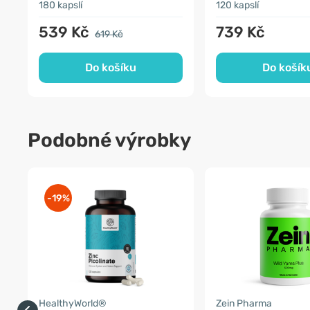
180 kapslí
120 kapslí
539 Kč
739 Kč
619 Kč
Do košíku
Do košík
Podobné výrobky
-19%
HealthyWorld®
Zein Pharma