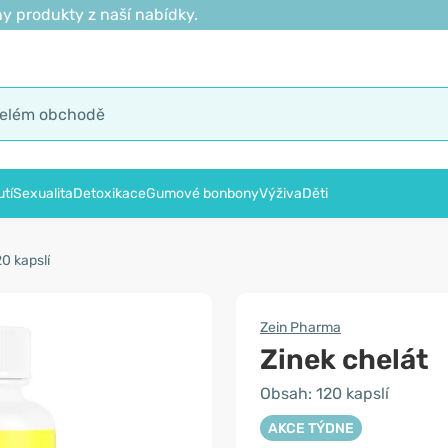
y produkty z naší nabídky.
tí
Sexualita
Detoxikace
Gumové bonbony
Výživa
Děti
20 kapslí
Zein Pharma
Zinek chelát
Obsah: 120 kapslí
AKCE TÝDNE