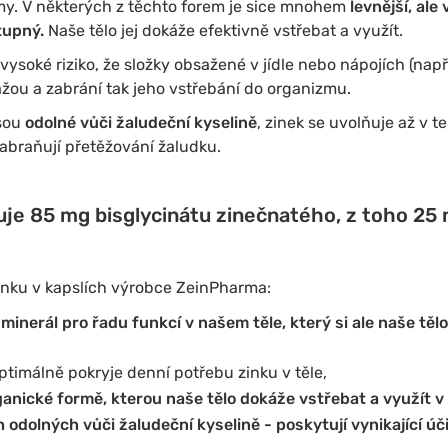
my. V některých z těchto forem je sice mnohem
levnější, ale
tupný.
Naše tělo jej dokáže efektivně vstřebat a využít.
vysoké riziko, že složky obsažené v jídle nebo nápojích (např.
žou a zabrání tak jeho vstřebání do organizmu.
sou
odolné vůči žaludeční kyselině
, zinek se uvolňuje až v t
abraňují přetěžování žaludku.
je 85 mg bisglycinátu zinečnatého, z toho 25 
inku v kapslích výrobce ZeinPharma:
 minerál pro řadu funkcí v našem těle, který si ale naše t
ptimálně pokryje denní potřebu zinku v těle,
ganické formě, kterou naše tělo dokáže vstřebat a využít v 
odolných vůči žaludeční kyselině - poskytují vynikající úč