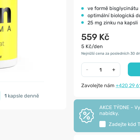
ve formě bisglycinátu
optimální biologická 
25 mg zinku na kapsli
559 Kč
5 Kč/den
Nejnižší cena za posledních 30 dn
-
+
Zavolejte nám
+420 29 6
1
kapsle denně
AKCE TÝDNE - Vyu
nabídky.
Zadejte kód