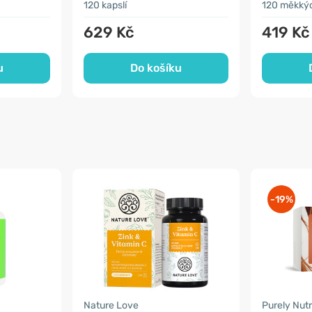
120 kapslí
120 měkkýc
629 Kč
419 Kč
u
Do košíku
-19%
Nature Love
Purely Nutr