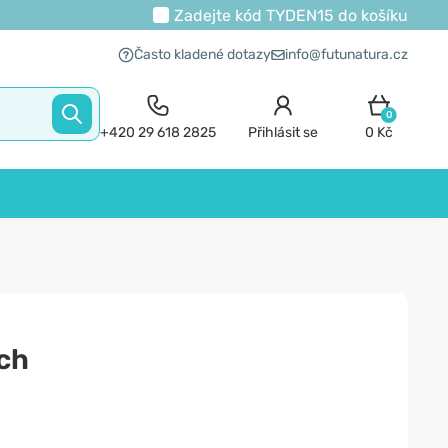
Zadejte kód
TYDEN15
do košíku
Často kladené dotazy
info@futunatura.cz
0
+420 29 618 2825
Přihlásit se
0 Kč
ách