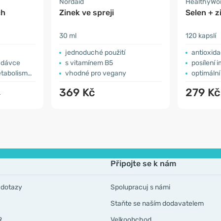
Nordaid
HealthyWo
ch
Zinek ve spreji
Selen + z
30 ml
120 kapslí
jednoduché použití
antioxida
í dávce
s vitamínem B5
posílení 
ismus, zrak
vhodné pro vegany
optimáln
369 Kč
279 K
č
Připojte se k nám
 dotazy
Spolupracuj s námi
Staňte se naším dodavatelem
R
Velkoobchod