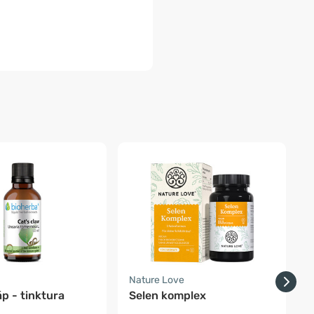
-
Nature Love
F
áp - tinktura
Selen komplex
B