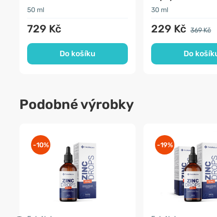
50 ml
30 ml
729 Kč
229 Kč
369 Kč
Do košíku
Do košík
Podobné výrobky
-10%
-19%