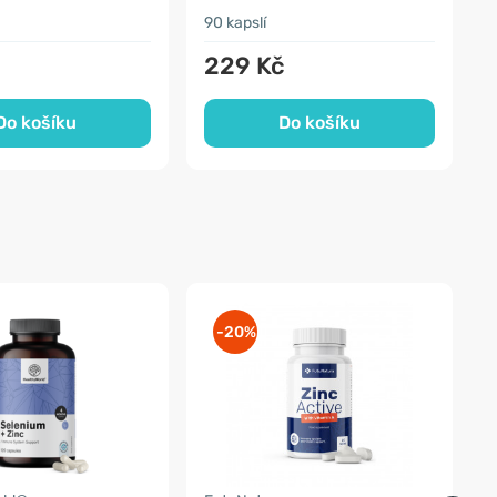
90 kapslí
2
č
229 Kč
Do košíku
Do košíku
-20%