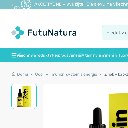
AKCE TÝDNE - Využijte 15% slevu na všechn
Všechny produkty
Nejprodávanější
Vitamíny a minerály
Hubnu
Domů
Účel
Imunitní systém a energie
Zinek v kapk