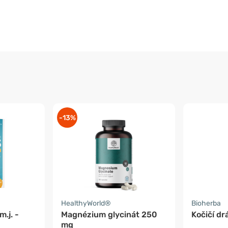
-13%
HealthyWorld®
Bioherba
.j. -
Magnézium glycinát 250
Kočičí dr
mg