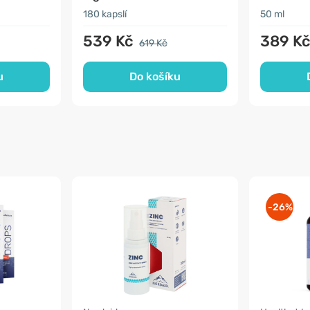
180 kapslí
50 ml
539 Kč
389 K
619 Kč
u
Do košíku
-26%