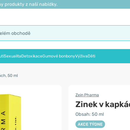
y produkty z naší nabídky.
tí
Sexualita
Detoxikace
Gumové bonbony
Výživa
Děti
ách, 50 ml
Zein Pharma
Zinek v kapk
Obsah: 50 ml
AKCE TÝDNE