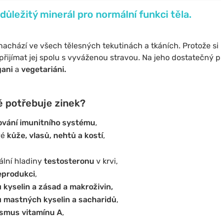
ůležitý minerál pro normální funkci těla.
 nachází ve všech tělesných tekutinách a tkáních. Protože si
, přijímat jej spolu s vyváženou stravou. Na jeho dostatečný 
gani
a
vegetariáni.
ě potřebuje zinek?
vání imunitního systému
,
vé
kůže, vlasů, nehtů a kostí
,
ální hladiny
testosteronu
v krvi,
eprodukci
,
kyselin a zásad a makroživin,
 mastných kyselin a sacharidů
,
smus vitamínu A
,