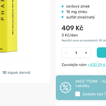
iontový zinek
15 mg zinku
sulfát zinečnatý
409 Kč
3 Kč/den
Nejnižší cena za posledních 30 dn
-
+
Zavolejte nám
+420 29 6
10
kapek denně
AKCE TÝDNE - Vyu
nabídky.
Zadejte kód