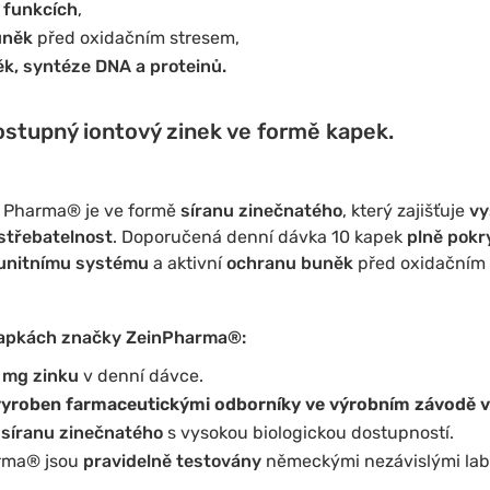
 funkcích
,
uněk
před oxidačním stresem,
ěk,
syntéze DNA a proteinů.
ostupný iontový zinek ve formě kapek.
n Pharma® je ve formě
síranu zinečnatého
, který zajišťuje
vy
vstřebatelnost
. Doporučená denní dávka 10 kapek
plně pokr
unitnímu systému
a aktivní
ochranu buněk
před oxidačním 
 kapkách značky ZeinPharma®:
 mg zinku
v denní dávce.
 vyroben farmaceutickými odborníky ve výrobním závodě 
 síranu zinečnatého
s vysokou biologickou dostupností.
rma® jsou
pravidelně testovány
německými nezávislými lab