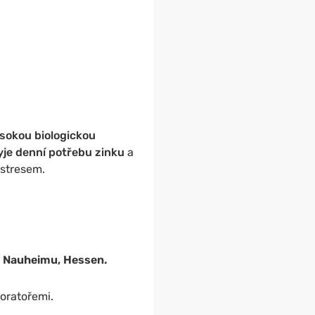
sokou biologickou
yje denní potřebu zinku
a
stresem.
v Nauheimu, Hessen.
oratořemi.