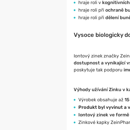
hraje roli v
kognitivních
hraje roli při
ochraně b
hraje roli při
dělení bun
Vysoce biologicky d
Iontový zinek značky Zei
dostupnost a vynikající 
poskytuje tak podporu
im
Výhody užívání Zinku v
Výrobek obsahuje až
15
Produkt byl vyvinut a
Iontový zinek ve formě
Zinkové kapky ZeinPha