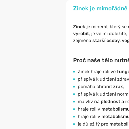
Zinek je mimořádně d
Zinek j
e minerál, který se
vyrobit
, je velmi důležité
zejména
starší osoby, ve
Proč naše tělo nutn
Zinek hraje roli ve
fungo
přispívá k udržení zdra
pomáhá chránit
zrak
,
přispívá k udržení norm
má vliv na
plodnost a r
hraje roli v
metabolismu 
hraje roli v
metabolismu
je důležitý pro
metaboli