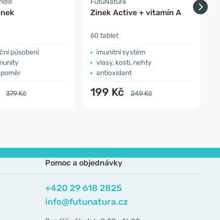
rld®
FutuNatura
H
inek
Zinek Active + vitamín A
B
60 tablet
3
ční působení
imunitní systém
imunity
vlasy, kosti, nehty
í poměr
antioxidant
č
199 Kč
379 Kč
249 Kč
Pomoc a objednávky
+420 29 618 2825
info@futunatura.cz