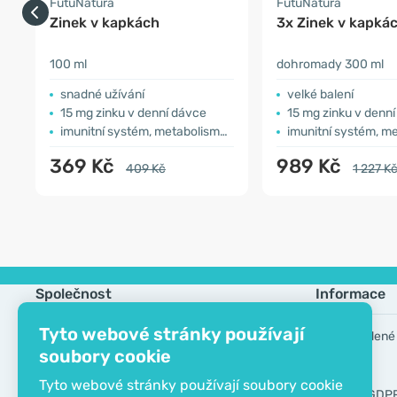
FutuNatura
FutuNatura
Zinek v kapkách
3x Zinek v kapká
100 ml
dohromady 300 ml
snadné užívání
velké balení
15 mg zinku v denní dávce
15 mg zinku v denn
imunitní systém, metabolismus, zrak
imunitní systém, metabol
369 Kč
989 Kč
409 Kč
1 227 K
Společnost
Informace
Tyto webové stránky používají
Kontakt
Často kladené
soubory cookie
O společnosti
Výrobci
Tyto webové stránky používají soubory cookie
EKO certifikát
Nástroje GDP