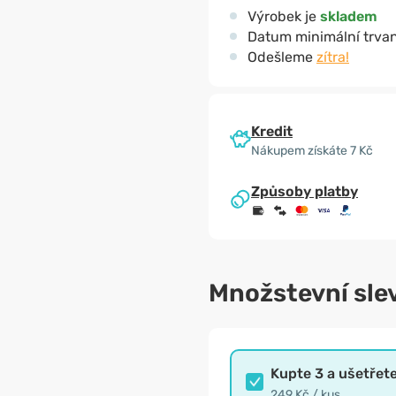
Výrobek je
skladem
Datum minimální trvan
Odešleme
zítra!
Kredit
Nákupem získáte 7 Kč
Způsoby platby
Množstevní sle
Kupte 3 a ušetřet
249 Kč / kus