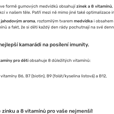
ve formě gumových medvídků obsahují
zinek a 8 vitamínů
,
cí v našem těle. Patří mezi ně mimo jiné také optimalizace 
m
jahodovým aroma
, roztomilým tvarem
medvídka
i obsahem 
ínů a fakt, že si děti každý den rády pochutnají na své denn
ejlepší kamarádi na posílení imunity.
tamíny pro děti
obsahuje 8 důležitých vitamínů:
vitamíny B6, B7 (biotin), B9 (folát/kyselina listová) a B12,
zinku a 8 vitamínů pro vaše nejmenší!