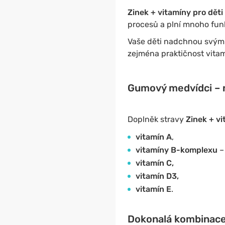
Zinek + vitamíny pro děti
procesů a plní mnoho funk
Vaše děti nadchnou svý
zejména praktičnost vitam
Gumový medvídci – n
Doplněk stravy
Zinek + vi
vitamín A
,
vitamíny B-komplexu
– 
vitamín C,
vitamín D3,
vitamín E
.
Dokonalá kombinace 