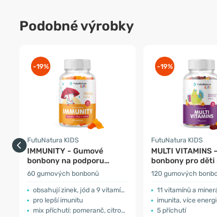
Podobné výrobky
-19%
-19%
FutuNatura KIDS
FutuNatura KIDS
IMMUNITY - Gumové
MULTI VITAMINS 
bonbony na podporu
bonbony pro děti 
imunity pro děti
multivitamíny
60 gumových bonbonů
120 gumových bonb
obsahují zinek, jód a 9 vitamínů
11 vitamínů a miner
pro lepší imunitu
imunita, více energ
mix příchutí: pomeranč, citron a jahoda
5 příchutí