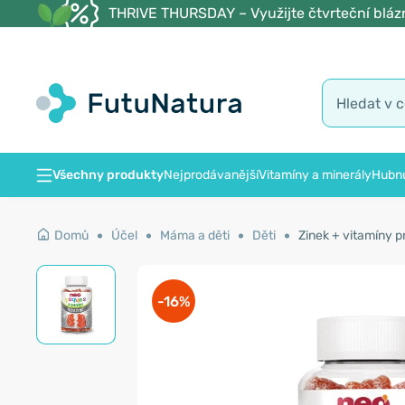
THRIVE THURSDAY – Využijte čtvrteční blázn
Všechny produkty
Nejprodávanější
Vitamíny a minerály
Hubnu
Domů
Účel
Máma a děti
Děti
Zinek + vitamíny 
-16%