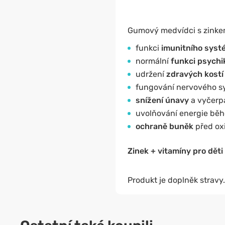
Gumový medvídci s zinkem a
funkci
imunitního sys
normální
funkci psychi
udržení
zdravých kost
fungování nervového sys
snížení únavy
a vyčerpá
uvolňování energie běhe
ochraně buněk
před oxi
Zinek + vitamíny pro děti
Produkt je doplněk stravy.