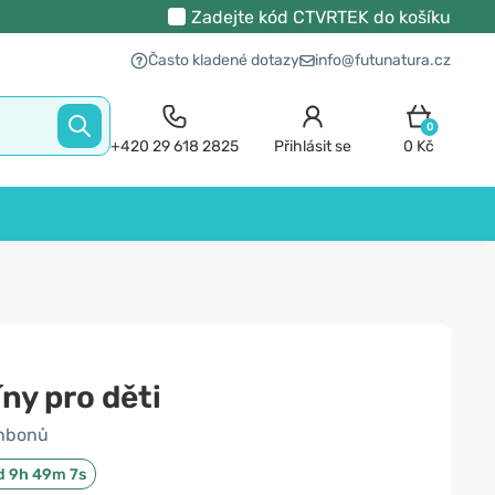
Zadejte kód
CTVRTEK
do košíku
Často kladené dotazy
info@futunatura.cz
0
+420 29 618 2825
Přihlásit se
0 Kč
ny pro děti
nbonů
d 9h 49m 7s