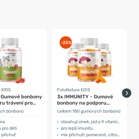
-25%
 KIDS
FutuNatura KIDS
F
 Gumové bonbony
3x IMMUNITY - Gumové
ru trávení pro
bonbony na podporu
imunity pro děti
t
ch bonbonů
celkem 180 gumových bonbonů
óra
obsahují zinek, jód a 9 vitamínů
 pro děti
pro lepší imunitu
 příchuť
mix příchutí: pomeranč, citron a jahoda