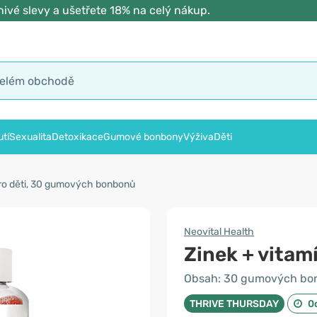
ivé slevy a ušetřete 18% na celý nákup.
tí
Sexualita
Detoxikace
Gumové bonbony
Výživa
Děti
pro děti, 30 gumových bonbonů
Neovital Health
Zinek + vitamí
Obsah: 30 gumových bo
THRIVE THURSDAY
0