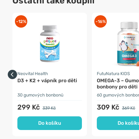
Ostatní také koupili
-12%
-16%
Neovital Health
FutuNatura KIDS
D3 + K2 + vápník pro děti
OMEGA-3 – Gumo
bonbony pro děti
30 gumových bonbonů
60 gumových bonbo
299 Kč
309 Kč
339 Kč
369 Kč
Do košíku
Do košík