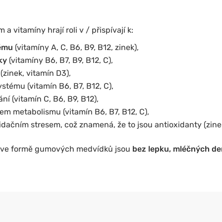
 vitamíny hrají roli v / přispívají k:
tému
(vitamíny A, C, B6, B9, B12, zinek),
ky
(vitamíny B6, B7, B9, B12, C),
í
(zinek, vitamín D3),
tému (vitamín B6, B7, B12, C),
ní (vitamín C, B6, B9, B12),
m metabolismu (vitamín B6, B7, B12, C),
dačním stresem, což znamená, že to jsou antioxidanty (zinek
ve formě gumových medvídků jsou
bez lepku, mléčných de