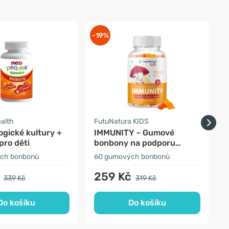
-19%
-
ealth
FutuNatura KIDS
F
ogické kultury +
IMMUNITY - Gumové
pro děti
bonbony na podporu
imunity pro děti
d
ch bonbonů
60 gumových bonbonů
3
259 Kč
339 Kč
319 Kč
Do košíku
Do košíku