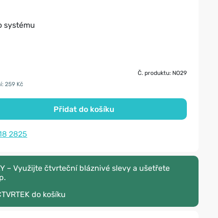
o systému
Č. produktu: NO29
í: 259 Kč
Přidat do košíku
18 2825
– Využijte čtvrteční bláznivé slevy a ušetřete
p.
CTVRTEK
do košíku