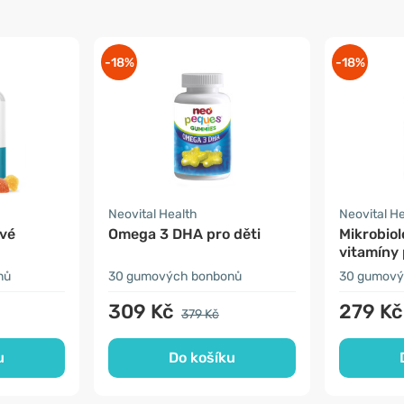
-18%
-18%
Neovital Health
Neovital H
vé
Omega 3 DHA pro děti
Mikrobiol
vitamíny 
nů
30 gumových bonbonů
30 gumový
309 Kč
279 Kč
379 Kč
u
Do košíku