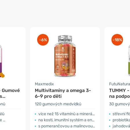
-6%
-18%
Maxmedix
FutuNatura
– Gumové
Multivitamíny a omega 3-
TUMMY -
s
6-9 pro děti
na podpo
děti
onů
120 gumových medvídků
30 gumový
álů
více než 15 vitamínů a minerálů
střevní fl
ie …
na kosti, imunitní systém a energii
probiotika
s pomerančovou a malinovou příchutí
jahodová