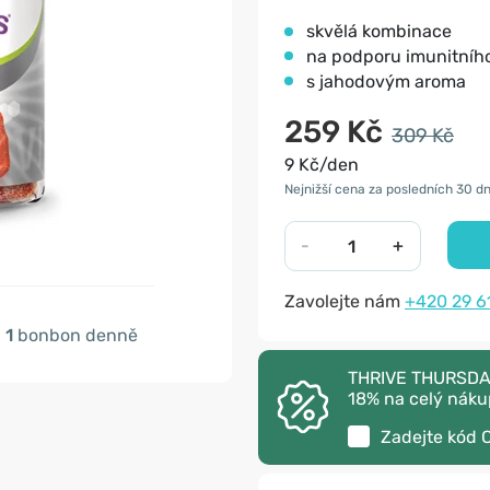
skvělá kombinace
na podporu imunitníh
s jahodovým aroma
259 Kč
309 Kč
9 Kč/den
Nejnižší cena za posledních 30 dn
-
+
Zavolejte nám
+420 29 6
1
bonbon denně
THRIVE THURSDAY 
18% na celý náku
Zadejte kód